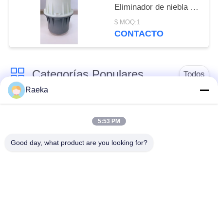
Eliminador de niebla de
aceite ISO aprobado
$ MOQ:1
para ahorrar pérdidas
CONTACTO
de aceite
Categorías Populares
Todos
Raeka
bomba de vacío
Bomba de vacío de la
rotatoria de la paleta
voluta
5:53 PM
Good day, what product are you looking for?
Bomba de vacío seca
bomba de vacío de
del tornillo
raíces
Bomba de vacío de
sistema de bomba de
aumentador de
vacío
presión