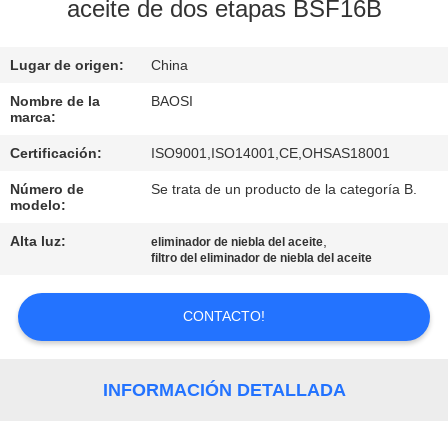
FÁBRICA
aceite de dos etapas BSF16B
Lugar de origen:
China
CONTROL
DE
Nombre de la
BAOSI
marca:
CALIDAD
Certificación:
ISO9001,ISO14001,CE,OHSAS18001
Número de
Se trata de un producto de la categoría B.
CONTACTA
modelo:
CON
Alta luz:
,
eliminador de niebla del aceite
filtro del eliminador de niebla del aceite
NOSOTROS
CONTACTO!
SOLICITAR
UNA CITA
INFORMACIÓN DETALLADA
BAOSI