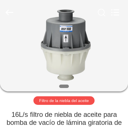
2026
Ningbo
Baosi
Energy
Equipment
Co.,
Ltd..
All
EN
Rights
Reserved.
CASA.
PRODUCTOS
SOBRE
NOSOTROS
RECORRIDO
Filtro de la niebla del aceite
POR
16L/s filtro de niebla de aceite para
LA
bomba de vacío de lámina giratoria de