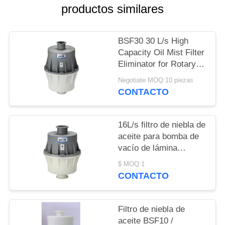
COMPRESSOR
productos similares
SITEMAP
BSF30 30 L/s High
Capacity Oil Mist Filter
Eliminator for Rotary
POLÍTICA
Vane Vacuum Pump
Negotiate MOQ:10 piezas
DE
System Protection
CONTACTO
PRIVACIDAD
16L/s filtro de niebla de
aceite para bomba de
vacío de lámina
giratoria de aceite de
$ MOQ:1
dos etapas BSF16B
CONTACTO
Filtro de niebla de
aceite BSF10 /