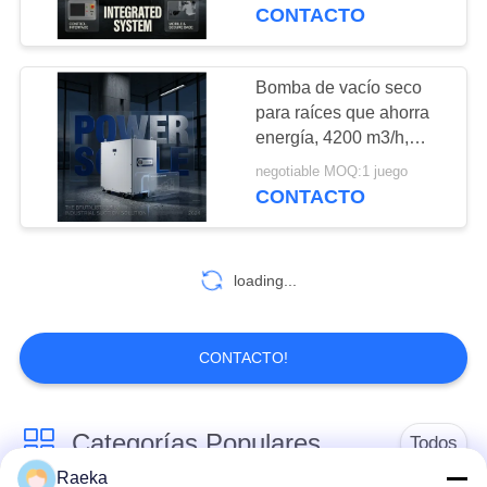
FÁBRICA
industria
CONTACTO
CONTROL
Bomba de vacío seco
DE
para raíces que ahorra
energía, 4200 m3/h,
CALIDAD
GRM4201-ETL para la
negotiable MOQ:1 juego
industria
CONTACTO
CONTACTA
CON
loading...
NOSOTROS
SOLICITAR
CONTACTO!
UNA CITA
Categorías Populares
Todos
BAOSI
Raeka