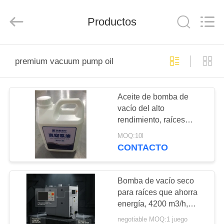
2026
Ningbo
Baosi
Productos
Energy
Equipment
Co.,
Ltd..
All
EN
Rights
Reserved.
premium vacuum pump oil
CASA.
Aceite de bomba de
PRODUCTOS
vacío del alto
rendimiento, raíces
SOBRE
46#/aceite minerales
MOQ:10l
amarillos de la bomba
NOSOTROS
CONTACTO
de aumento de presión
RECORRIDO
Bomba de vacío seco
para raíces que ahorra
POR
energía, 4200 m3/h,
LA
GRM4201-ETL para la
negotiable MOQ:1 juego