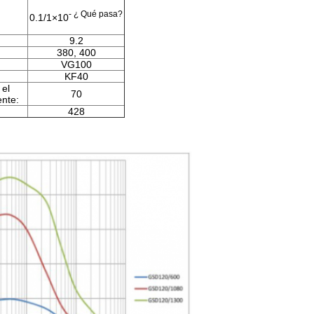
- ¿ Qué pasa?
0.1/1×10
9.2
380, 400
VG100
KF40
 el
70
ente:
428