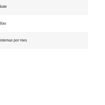
iate
días
istemas por mes