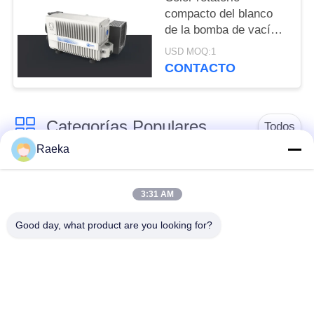
compacto del blanco
de la bomba de vacío
de la paleta de la sola
USD MOQ:1
etapa Srv300 300 M3/H
CONTACTO
Categorías Populares
Todos
Raeka
bomba de vacío
Bomba de vacío de la
rotatoria de la paleta
voluta
3:31 AM
Good day, what product are you looking for?
Bomba de vacío seca
bomba de vacío de
del tornillo
raíces
Bomba de vacío de
sistema de bomba de
aumentador de