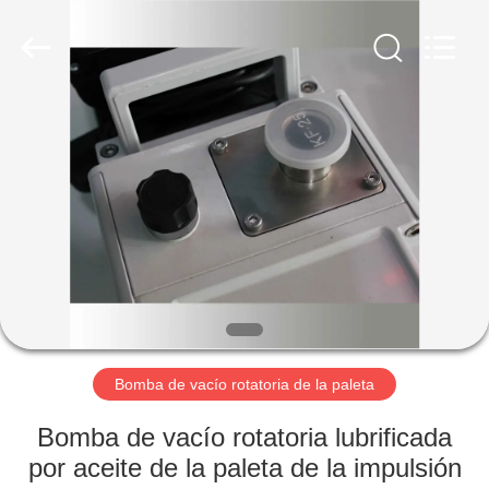
2026
Ningbo
Baosi
Energy
Equipment
Co.,
Ltd..
All
EN
Rights
Reserved.
CASA.
PRODUCTOS
SOBRE
NOSOTROS
RECORRIDO
Bomba de vacío rotatoria de la paleta
POR
Bomba de vacío rotatoria lubrificada
LA
por aceite de la paleta de la impulsión