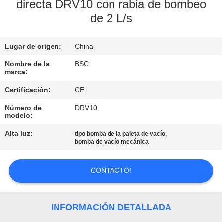
FÁBRICA
directa DRV10 con rabia de bombeo
de 2 L/s
CONTROL
Lugar de origen:
China
DE
Nombre de la
BSC
CALIDAD
marca:
Certificación:
CE
CONTACTA
Número de
DRV10
CON
modelo:
NOSOTROS
Alta luz:
,
tipo bomba de la paleta de vacío
bomba de vacío mecánica
SOLICITAR
CONTACTO!
UNA CITA
INFORMACIÓN DETALLADA
BAOSI