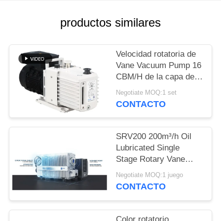
COMPRESSOR
productos similares
SITEMAP
Velocidad rotatoria de
POLÍTICA
Vane Vacuum Pump 16
CBM/H de la capa del
DE
polvo 0,55 kilovatios
Negotiate MOQ:1 set
PRIVACIDAD
del poder DRV16 del
CONTACTO
motor
SRV200 200m³/h Oil
Lubricated Single
Stage Rotary Vane
Vacuum Pump for
Negotiate MOQ:1 juego
Industrial Vacuum
CONTACTO
Applications
Color rotatorio