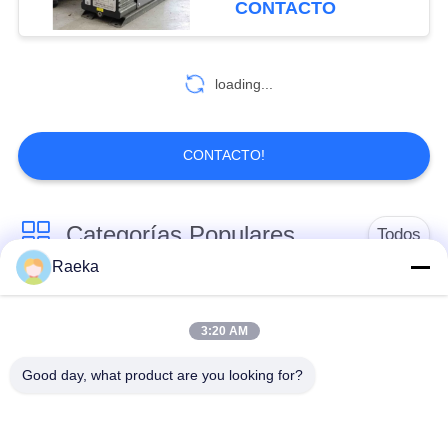
CONTACTO
loading...
CONTACTO!
Categorías Populares
Todos
Raeka
bomba de vacío
Bomba de vacío de la
rotatoria de la paleta
voluta
3:20 AM
Good day, what product are you looking for?
Bomba de vacío seca
bomba de vacío de
del tornillo
raíces