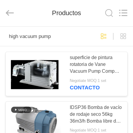
2026
Ningbo
Baosi
Productos
Energy
Equipment
Co.,
Ltd..
All
EN
Rights
Reserved.
high vacuum pump
CASA.
superficie de pintura
PRODUCTOS
rotatoria de Vane
Vacuum Pump Compact
SOBRE
Size de la etapa dual
Negotiate MOQ:1 set
lubrificada por aceite del
NOSOTROS
CONTACTO
³ /h de los 255m
RECORRIDO
IDSP36 Bomba de vacío
de rodaje seco 56kg
POR
36m3/h Bomba libre de
LA
aceite
Negotiate MOQ:1 set