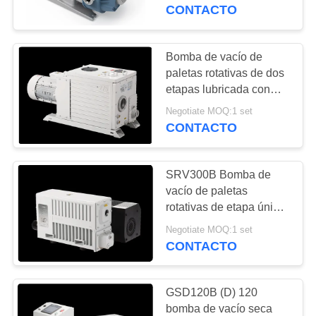
FÁBRICA
CONTACTO
CONTROL
Bomba de vacío de
DE
paletas rotativas de dos
etapas lubricada con
CALIDAD
aceite compacto de 255
Negotiate MOQ:1 set
m3/H DRV275 RAL7047
CONTACTO
CONTACTA
CON
SRV300B Bomba de
NOSOTROS
vacío de paletas
rotativas de etapa única
lubricada con aceite
SOLICITAR
Negotiate MOQ:1 set
300m3/H
CONTACTO
UNA CITA
GSD120B (D) 120
BAOSI
bomba de vacío seca