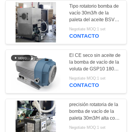
Tipo rotatorio bomba de
vacío 30m3/h de la
paleta del aceite BSV30
para la carga
Negotiate MOQ:1 set
refrigerante del
CONTACTO
refrigerador
El CE seco sin aceite de
la bomba de vacío de la
voluta de GSP10 1800
RPM 10L/s aprobó
Negotiate MOQ:1 set
CONTACTO
precisión rotatoria de la
bomba de vacío de la
paleta 30m3/H alta con
el sistema de vuelta anti
Negotiate MOQ:1 set
hidráulico