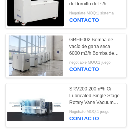
COMPRESSOR
del tornillo del ³ /h
Oilless de m para el litio
Negotiate MOQ:1 sistema
Ion Battery Drying
CONTACTO
MAPA
DEL
SITIO
GRH6002 Bomba de
vacío de garra seca
6000 m3/h Bomba de
POLÍTICA
vacío sin aceite de gran
negotiable MOQ:1 juego
capacidad para
DE
CONTACTO
procesos de
PRIVACIDAD
semiconductores
SRV200 200m³/h Oil
Lubricated Single Stage
Rotary Vane Vacuum
Pump for Industrial
Negotiate MOQ:1 juego
Vacuum Applications
CONTACTO