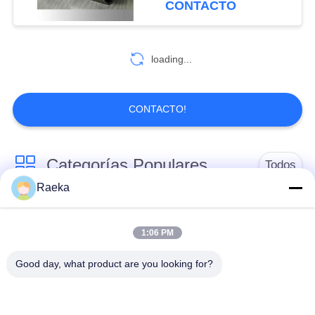
CONTACTO
loading...
CONTACTO!
Categorías Populares
Todos
Raeka
bomba de vacío
Bomba de vacío de la
rotatoria de la paleta
voluta
1:06 PM
Good day, what product are you looking for?
Bomba de vacío seca
bomba de vacío de
del tornillo
raíces