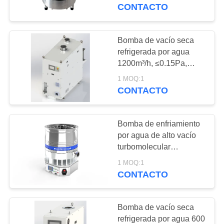
FÁBRICA
CONTACTO
CONTROL
Bomba de vacío seca
DE
refrigerada por agua
1200m³/h, ≤0.15Pa,
CALIDAD
1.9kw, GRM1201
1 MOQ:1
CONTACTO
CONTACTA
CON
Bomba de enfriamiento
NOSOTROS
por agua de alto vacío
turbomolecular
DFFZ250/2000PM-W
SOLICITAR
1 MOQ:1
2000 L/S para
CONTACTO
UNA CITA
semiconductores
Bomba de vacío seca
BAOSI
refrigerada por agua 600