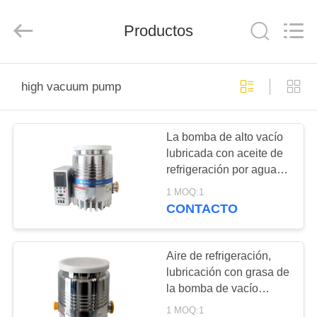
2026
Ningbo
Baosi
Productos
Energy
Equipment
Co.,
Ltd..
All
EN
Rights
Reserved.
high vacuum pump
CASA.
La bomba de alto vacío
PRODUCTOS
lubricada con aceite de
refrigeración por agua
SOBRE
DFFZ160/700PM-W
1 MOQ:1
NOSOTROS
CONTACTO
RECORRIDO
Aire de refrigeración,
lubricación con grasa de
POR
la bomba de vacío
LA
FFZ160/700PM-A
1 MOQ:1