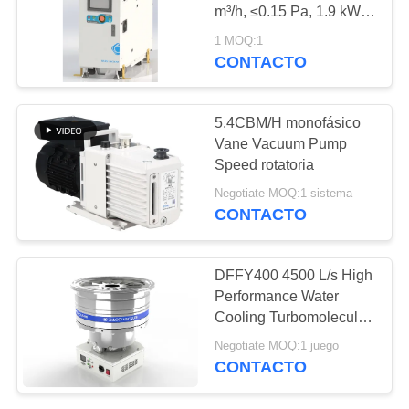
COMPRESSOR
m³/h, ≤0.15 Pa, 1.9 kW,
GRM601
1 MOQ:1
CONTACTO
MAPA
DEL
SITIO
5.4CBM/H monofásico
Vane Vacuum Pump
Speed rotatoria
POLÍTICA
Negotiate MOQ:1 sistema
DE
CONTACTO
PRIVACIDAD
DFFY400 4500 L/s High
Performance Water
Cooling Turbomolecular
Vacuum Pump for
Negotiate MOQ:1 juego
Semiconductor
CONTACTO