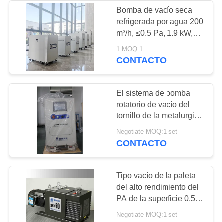
Bomba de vacío seca
refrigerada por agua 200
m³/h, ≤0.5 Pa, 1.9 kW,
GRM201
1 MOQ:1
CONTACTO
El sistema de bomba
rotatorio de vacío del
tornillo de la metalurgia,
bomba del forro
Negotiate MOQ:1 set
GSD120 el ³ /h de 600 m
CONTACTO
seca la bomba de vacío
Tipo vacío de la paleta
del alto rendimiento del
PA de la superficie 0,5
de la pintura de la
Negotiate MOQ:1 set
bomba de vacío último